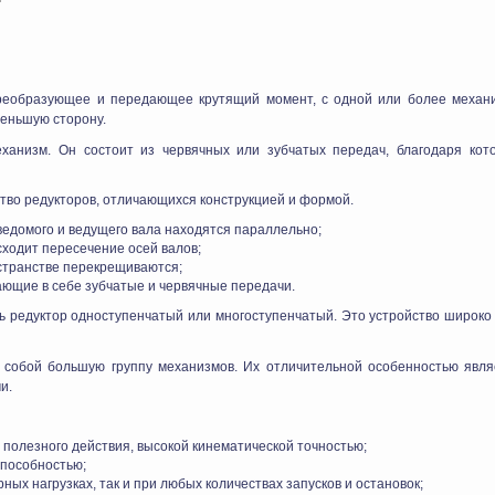
реобразующее и передающее крутящий момент, с одной или более механ
меньшую сторону.
ханизм. Он состоит из червячных или зубчатых передач, благодаря ко
во редукторов, отличающихся конструкцией и формой.
 ведомого и ведущего вала находятся параллельно;
сходит пересечение осей валов;
остранстве перекрещиваются;
ющие в себе зубчатые и червячные передачи.
ь редуктор одноступенчатый или многоступенчатый. Это устройство широко 
собой большую группу механизмов. Их отличительной особенностью являе
и.
полезного действия, высокой кинематической точностью;
пособностью;
ых нагрузках, так и при любых количествах запусков и остановок;