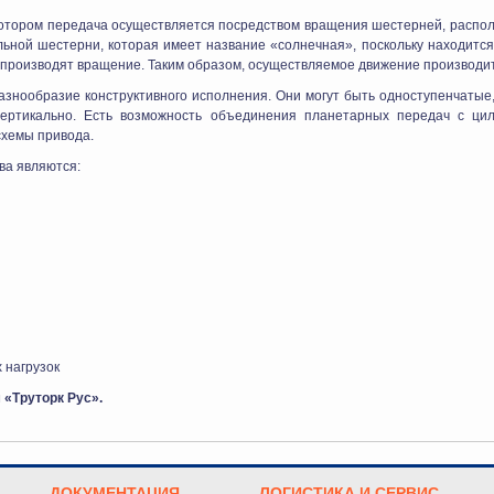
 котором передача осуществляется посредством вращения шестерней, распо
ьной шестерни, которая имеет название «солнечная», поскольку находится
е производят вращение. Таким образом, осуществляемое движение производи
знообразие конструктивного исполнения. Они могут быть одноступенчатые,
вертикально. Есть возможность объединения планетарных передач с ци
схемы привода.
ва являются:
 нагрузок
«Труторк Рус».
ДОКУМЕНТАЦИЯ
ЛОГИСТИКА И СЕРВИС