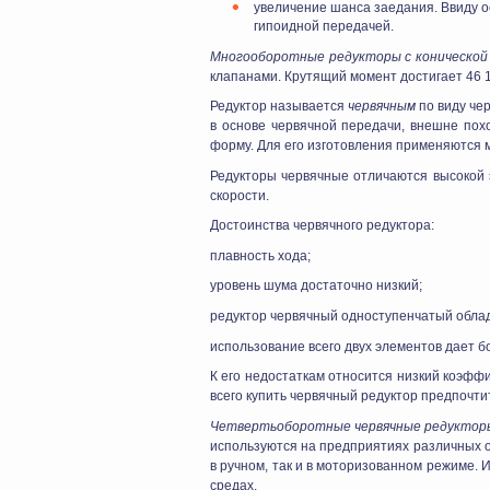
увеличение шанса заедания. Ввиду о
гипоидной передачей.
Многооборотные редукторы с конической 
клапанами. Крутящий момент достигает 46 10
Редуктор называется
червячным
по виду че
в основе червячной передачи, внешне пох
форму. Для его изготовления применяются
Редукторы червячные отличаются высокой э
скорости.
Достоинства червячного редуктора:
плавность хода;
уровень шума достаточно низкий;
редуктор червячный одноступенчатый обла
использование всего двух элементов дает 
К его недостаткам относится низкий коэфф
всего купить червячный редуктор предпочти
Четвертьоборотные червячные редуктор
используются на предприятиях различных от
в ручном, так и в моторизованном режиме.
средах.