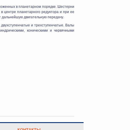
ложенных в планетарном порядке. Шестерни
 в центре планетарного редуктора и при ее
т дальнейшую двигательную передачу.
 двухступенчатые и трехступенчатые. Валы
линдрическими, коническими и червячными
КОНТАКТЫ