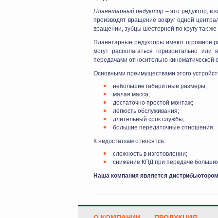
Планетарный редуктор
– это редуктор, в
производят вращение вокруг одной централ
вращении, зубцы шестерней по кругу так ж
Планетарные редукторы имеют огромное ра
могут располагаться горизонтально или 
передачами относительно кинематической 
Основными преимуществами этого устройст
небольшие габаритные размеры;
малая масса;
достаточно простой монтаж;
легкость обслуживания;
длительный срок службы;
большие передаточные отношения.
К недостаткам относятся:
сложность в изготовлении;
снижение КПД при передаче больших
Наша компания является дистрибьютором 
О КОМПАНИИ
ПРОДУКЦИЯ