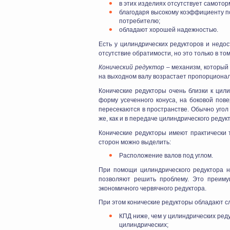
в этих изделиях отсутствует самотор
благодаря высокому коэффициенту по
потребителю;
обладают хорошей надежностью.
Есть у цилиндрических редукторов и недо
отсутствие обратимости, но это только в то
Конический редуктор
– механизм, который 
на выходном валу возрастает пропорциона
Конические редукторы очень близки к цил
форму усеченного конуса, на боковой пове
пересекаются в пространстве. Обычно угол 
же, как и в передаче цилиндрического редук
Конические редукторы имеют практически т
сторон можно выделить:
Расположение валов под углом.
При помощи цилиндрического редуктора н
позволяют решить проблему. Это преимущ
экономичного червячного редуктора.
При этом конические редукторы обладают 
КПД ниже, чем у цилиндрических ред
цилиндрических;