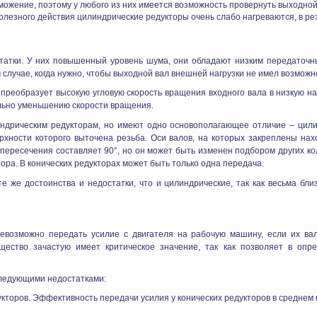
можение, поэтому у любого из них имеется возможность провернуть выходной
лезного действия цилиндрические редукторы очень слабо нагреваются, в рез
статки. У них повышенный уровень шума, они обладают низким передаточн
м случае, когда нужно, чтобы выходной вал внешней нагрузки не имел возможн
преобразует высокую угловую скорость вращения входного вала в низкую н
льно уменьшению скорости вращения.
индрическим редукторам, но имеют одно основополагающее отличие – цили
рхности которого выточена резьба. Оси валов, на которых закреплены на
пересечения составляет 90°, но он может быть изменен подбором других кол
тора. В конических редукторах может быть только одна передача.
е же достоинства и недостатки, что и цилиндрические, так как весьма бли
евозможно передать усилие с двигателя на рабочую машину, если их ва
ество зачастую имеет критическое значение, так как позволяет в опр
следующими недостатками:
укторов. Эффективность передачи усилия у конических редукторов в среднем 