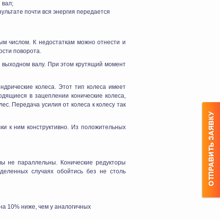
 вал;
ультате почти вся энергия передается
ым числом. К недостаткам можно отнести и
ости поворота.
а выходном валу. При этом крутящий момент
ндрические колеса. Этот тип колеса имеет
ходящиеся в зацеплении конические колеса,
ес. Передача усилия от колеса к колесу так
зки к ним конструктивно. Из положительных
лы не параллельны. Конические редукторы
еделенных случаях обойтись без не столь
на 10% ниже, чем у аналогичных