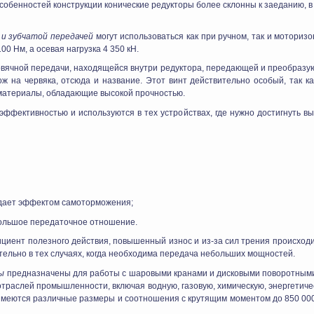
собенностей конструкции конические редукторы более склонны к заеданию, в 
и зубчатой передачей
могут использоваться как при ручном, так и мотори
0 Нм, а осевая нагрузка 4 350 кН.
рвячной передачи, находящейся внутри редуктора, передающей и преобразу
ож на червяка, отсюда и название. Этот винт действительно особый, так 
 материалы, обладающие высокой прочностью.
ффективностью и используются в тех устройствах, где нужно достигнуть вы
дает эффектом самоторможения;
большое передаточное отношение.
ициент полезного действия, повышенный износ и из-за сил трения происхо
тельно в тех случаях, когда необходима передача небольших мощностей.
ы
предназначены для работы с шаровыми кранами и дисковыми поворотными
раслей промышленности, включая водную, газовую, химическую, энергетичес
 Имеются различные размеры и соотношения с крутящим моментом до 850 000