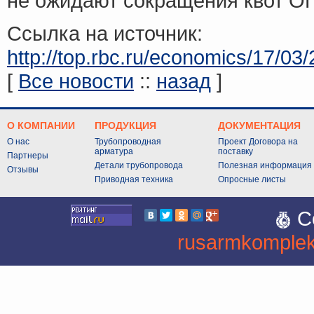
не ожидают сокращения квот О
Ссылка на источник:
http://top.rbc.ru/economics/17/03
[
Все новости
::
назад
]
О КОМПАНИИ
ПРОДУКЦИЯ
ДОКУМЕНТАЦИЯ
О нас
Трубопроводная
Проект Договора на
арматура
поставку
Партнеры
Детали трубопровода
Полезная информация
Отзывы
Приводная техника
Опросные листы
C
rusarmkomplek