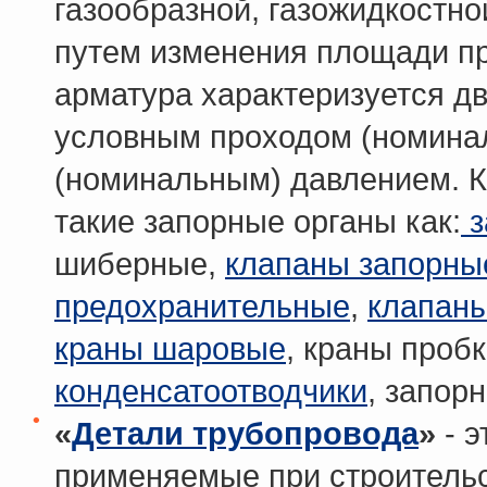
газообразной, газожидкостной
путем изменения площади пр
арматура характеризуется д
условным проходом (номина
(номинальным) давлением. К
такие запорные органы как:
з
шиберные,
клапаны запорные
предохранительные
,
клапан
краны шаровые
, краны проб
конденсатоотводчики
, запор
«
Детали трубопровода
»
- э
применяемые при строительс